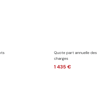
ots
Quote part annuelle des
charges
1 435 €