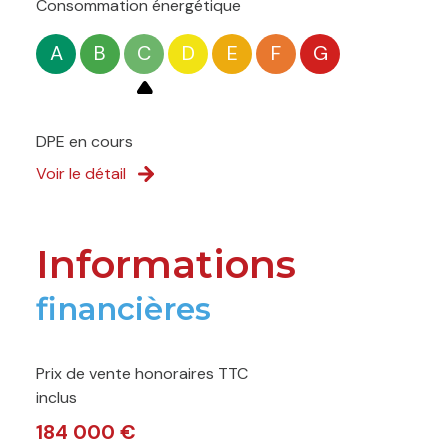
Consommation énergétique
A
B
C
D
E
F
G
DPE en cours
Voir le détail
Informations
financières
Prix de vente honoraires TTC
inclus
184 000 €