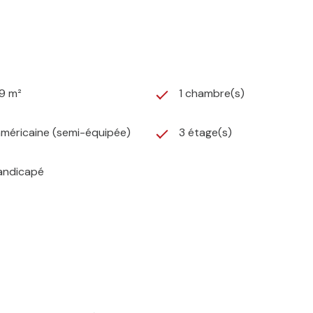
9 m²
1 chambre(s)
américaine (semi-équipée)
3 étage(s)
andicapé