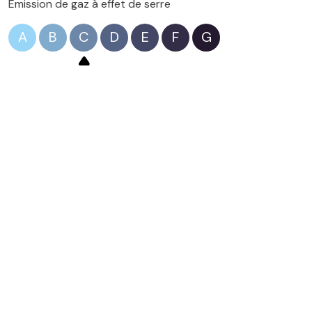
Emission de gaz à effet de serre
A
B
C
D
E
F
G