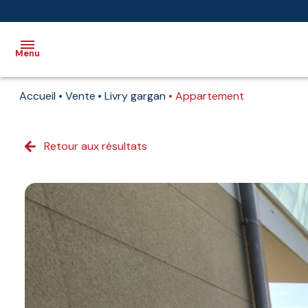
Menu
Accueil
Vente
Livry gargan
Appartement
Accueil
Vente
Retour aux résultats
Immobilier
professionnel
Biens
vendus
Immobilier
neuf
Estimation