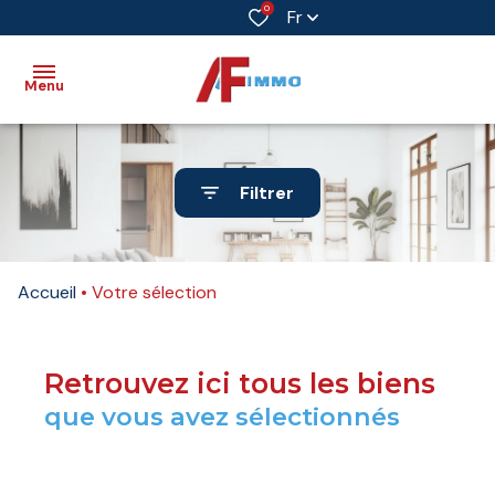
0
Fr
Menu
Accueil
Filtrer
Vente
Immobilier
Accueil
Votre sélection
professionnel
Biens
vendus
Retrouvez ici tous les biens
que vous avez sélectionnés
Immobilier
neuf
Estimation