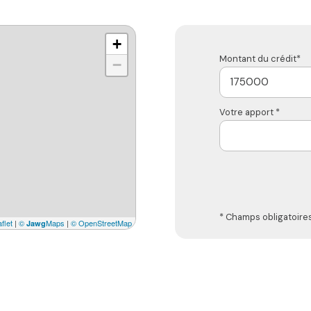
+
Montant du crédit*
−
Votre apport *
* Champs obligatoire
flet
|
©
Maps
|
© OpenStreetMap
Jawg