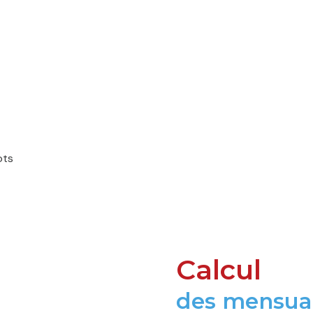
ots
Calcul
des mensual