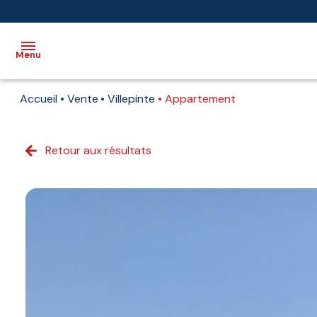
Menu
Accueil
Vente
Villepinte
Appartement
Accueil
Vente
Retour aux résultats
Immobilier
professionnel
Biens
vendus
Immobilier
neuf
Estimation