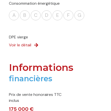
Consommation énergétique
A
B
C
D
E
F
G
DPE vierge
Voir le détail
Informations
financières
Prix de vente honoraires TTC
inclus
175 000 €