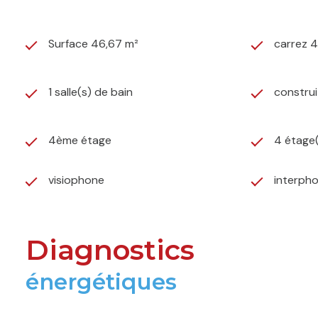
Surface 46,67 m²
carrez 
1 salle(s) de bain
constru
4ème étage
4 étage
visiophone
interph
Diagnostics
énergétiques