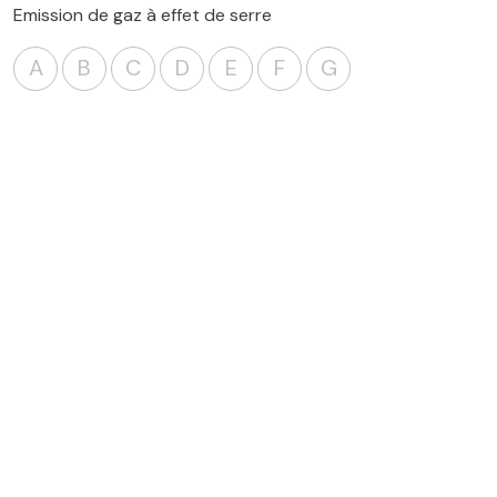
Emission de gaz à effet de serre
A
B
C
D
E
F
G