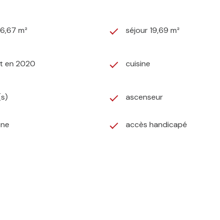
46,67 m²
séjour 19,69 m²
it en 2020
cuisine
(s)
ascenseur
one
accès handicapé