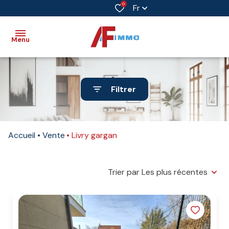
0
Fr
Menu
Accueil
Filtrer
Vente
Immobilier
Accueil
Vente
Livry gargan
professionnel
Biens
vendus
Trier par Les plus récentes
Immobilier
neuf
Estimation