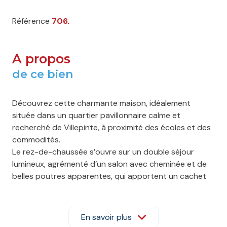
Référence
706.
A propos
de ce bien
Découvrez cette charmante maison, idéalement
située dans un quartier pavillonnaire calme et
recherché de Villepinte, à proximité des écoles et des
commodités.
Le rez-de-chaussée s’ouvre sur un
double séjour
lumineux
, agrémenté d’un
salon avec cheminée
et de
belles poutres apparentes, qui apportent un cachet
indéniable. Vous y trouverez également une
cuisine
séparée et équipée
, une
salle de bain
, un wc ainsi
qu’une
chambre spacieuse
.
En savoir plus
À l’étage, la maison offre
trois chambres
aux
beaux