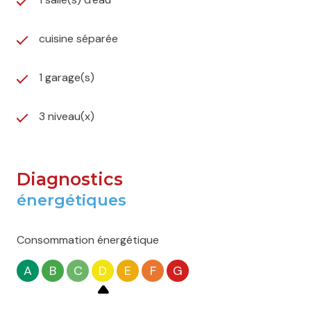
cuisine séparée
1 garage(s)
3 niveau(x)
Diagnostics
énergétiques
Consommation énergétique
A
B
C
D
E
F
G