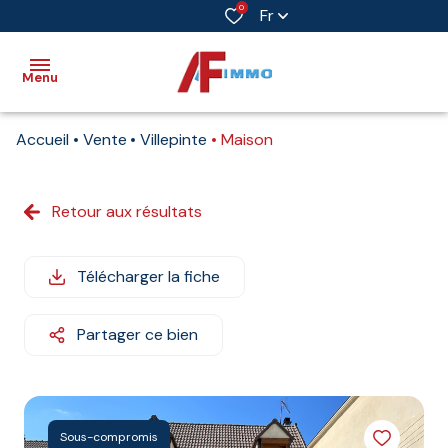
0
Fr
Menu
Accueil
Vente
Villepinte
Maison
Accueil
Vente
Retour aux résultats
Immobilier
professionnel
Télécharger la fiche
Biens
vendus
Partager ce bien
Immobilier
neuf
Sous-compromis
Estimation