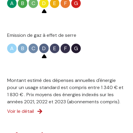
A
B
C
D
E
F
G
Emission de gaz à effet de serre
A
B
C
D
E
F
G
Montant estimé des dépenses annuelles d'énergie
pour un usage standard est compris entre 1 340 € et
1 830 € . Prix moyens des énergies indexés sur les
années 2021, 2022 et 2023 (abonnements compris).
Voir le détail