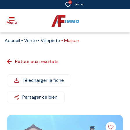
0
Fr
Menu
Accueil
Vente
Villepinte
Maison
Accueil
Vente
Retour aux résultats
Immobilier
professionnel
Télécharger la fiche
Biens
vendus
Partager ce bien
Immobilier
neuf
Estimation