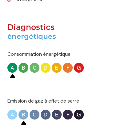
Diagnostics
énergétiques
Consommation énergétique
A
B
C
D
E
F
G
Emission de gaz à effet de serre
A
B
C
D
E
F
G