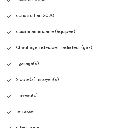
À proximité immédiate des écoles et des commerces,
avec un accès rapide à la gare par bus, elle représente
construit en 2020
une opportunité rare pour une vie de famille
confortable, sans travaux à prévoir.
cuisine américaine (équipée)
Une maison clé en main, moderne et
fonctionnelle, à visiter sans attendre.
Chauffage individuel : radiateur (gaz)
Les informations sur les risques auxquels ce bien est
exposé sont disponibles sur le site
Géorisques
1 garage(s)
2 côté(s) mitoyen(s)
1 niveau(x)
terrasse
interphone