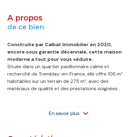
A propos
de ce bien
Construite par Calbat Immobilier en 2020,
encore sous garantie décennale, cette maison
moderne a tout pour vous séduire.
Située dans un quartier pavillonnaire calme et
recherché de Tremblay-en-France, elle offre 106 m²
habitables sur un terrain de 275 m², avec des
matériaux de qualité et des prestations soignées.
Dès l’entrée, vous découvrez une salle d’eau élégante
avec douche à l’italienne, WC et fenêtre, ainsi qu’un
garage fermé avec porte électrique coulissante. Deux
En savoir plus
places supplémentaires sont disponibles dans l’allée,
protégées par un portail motorisé.
La pièce de vie d’environ 25 m² est lumineuse et