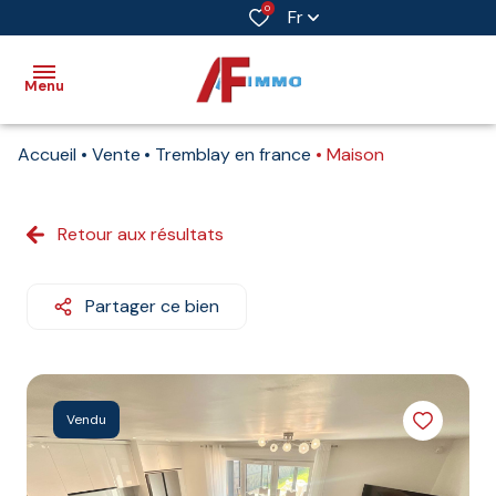
0
Fr
Menu
Accueil
Vente
Tremblay en france
Maison
Accueil
Vente
Retour aux résultats
Immobilier
professionnel
Partager ce bien
Biens
vendus
Immobilier
Vendu
neuf
Estimation