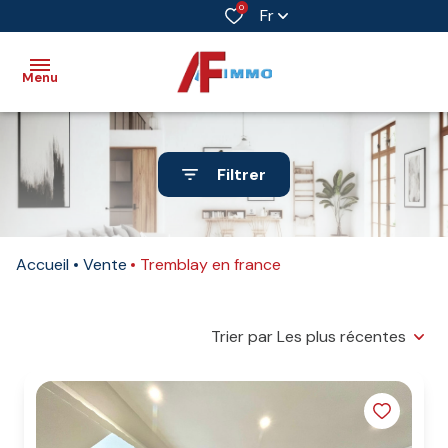
0
Fr
Menu
Accueil
Filtrer
Vente
Immobilier
Accueil
Vente
Tremblay en france
professionnel
Biens
vendus
Trier par Les plus récentes
Immobilier
neuf
Estimation