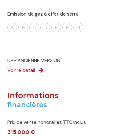
Emission de gaz à effet de serre
A
B
C
D
E
F
G
DPE ANCIENNE VERSION
Voir le détail
Informations
financières
Prix de vente honoraires TTC inclus
315 000 €