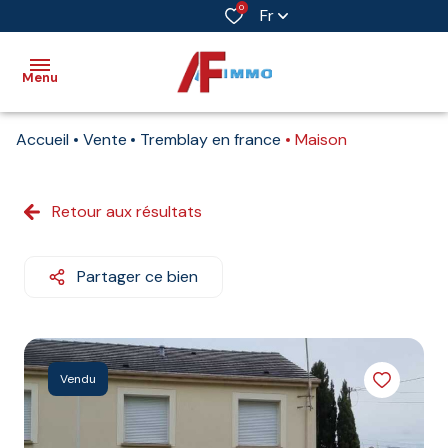
0
Fr
Menu
Accueil
Vente
Tremblay en france
Maison
Accueil
Vente
Retour aux résultats
Immobilier
professionnel
Partager ce bien
Biens
vendus
Immobilier
Vendu
neuf
Estimation