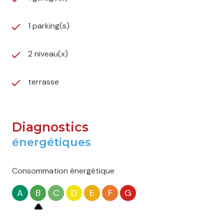
1 parking(s)
2 niveau(x)
terrasse
Diagnostics
énergétiques
Consommation énergétique
A
B
C
D
E
F
G