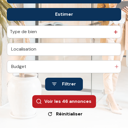
De l'immo pro
L'agence
Estimer
à l'année
Contact
De l'immo pro
Type de bien
Budget
Filtrer
Voir les
46
annonces
Réinitialiser