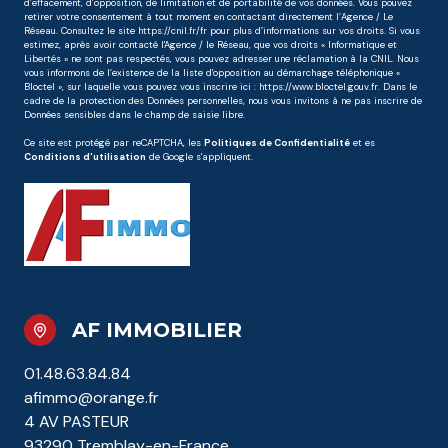
d’effacement, d’opposition, de limitation et de portabilité de vos données. Vous pouvez
retirer votre consentement à tout moment en contactant directement l’Agence / Le
Réseau. Consultez le site
https://cnil.fr/fr
pour plus d’informations sur vos droits. Si vous
estimez, après avoir contacté l'Agence / le Réseau, que vos droits « Informatique et
Libertés » ne sont pas respectés, vous pouvez adresser une réclamation à la CNIL. Nous
vous informons de l’existence de la liste d'opposition au démarchage téléphonique «
Bloctel », sur laquelle vous pouvez vous inscrire ici :
https://www.bloctel.gouv.fr
. Dans le
cadre de la protection des Données personnelles, nous vous invitons à ne pas inscrire de
Données sensibles dans le champ de saisie libre.
Ce site est protégé par reCAPTCHA, les
Politiques de Confidentialité
et es
Conditions d'utilisation
de Google s'appliquent.
AF IMMOBILIER
01.48.63.84.84
afimmo@orange.fr
4 AV PASTEUR
93290 Tremblay-en-France