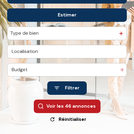
De l'immo pro
L'agence
Estimer
à l'année
Contact
De l'immo pro
Type de bien
Budget
Filtrer
Voir les
46
annonces
Réinitialiser