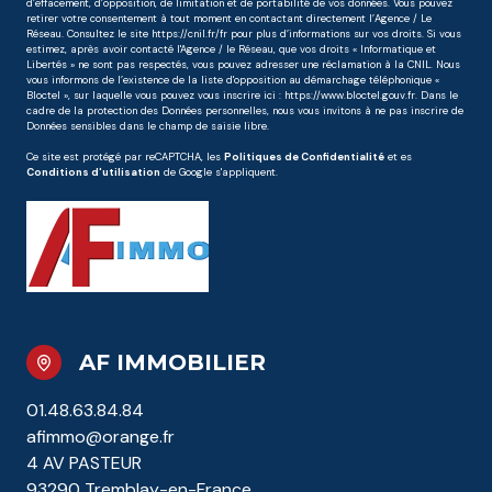
d’effacement, d’opposition, de limitation et de portabilité de vos données. Vous pouvez
retirer votre consentement à tout moment en contactant directement l’Agence / Le
Réseau. Consultez le site
https://cnil.fr/fr
pour plus d’informations sur vos droits. Si vous
estimez, après avoir contacté l'Agence / le Réseau, que vos droits « Informatique et
Libertés » ne sont pas respectés, vous pouvez adresser une réclamation à la CNIL. Nous
vous informons de l’existence de la liste d'opposition au démarchage téléphonique «
Bloctel », sur laquelle vous pouvez vous inscrire ici :
https://www.bloctel.gouv.fr
. Dans le
cadre de la protection des Données personnelles, nous vous invitons à ne pas inscrire de
Données sensibles dans le champ de saisie libre.
Ce site est protégé par reCAPTCHA, les
Politiques de Confidentialité
et es
Conditions d'utilisation
de Google s'appliquent.
AF IMMOBILIER
01.48.63.84.84
afimmo@orange.fr
4 AV PASTEUR
93290 Tremblay-en-France