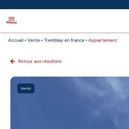
Menu
Accueil
Vente
Tremblay en france
Appartement
Accueil
Vente
Retour aux résultats
Immobilier
professionnel
Biens
Vendu
vendus
Immobilier
neuf
Estimation