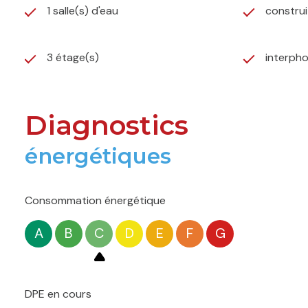
1 salle(s) d'eau
construi
3 étage(s)
interph
Diagnostics
énergétiques
Consommation énergétique
A
B
C
D
E
F
G
DPE en cours