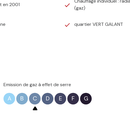
Chauffage individuel : radi
t en 2001
(gaz)
one
quartier VERT GALANT
Emission de gaz à effet de serre
A
B
C
D
E
F
G