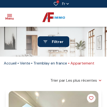
0
Fr
Menu
Accueil
Filtrer
Vente
Immobilier
Accueil
Vente
Tremblay en france
Appartement
professionnel
Biens
vendus
Trier par Les plus récentes
Immobilier
neuf
Estimation