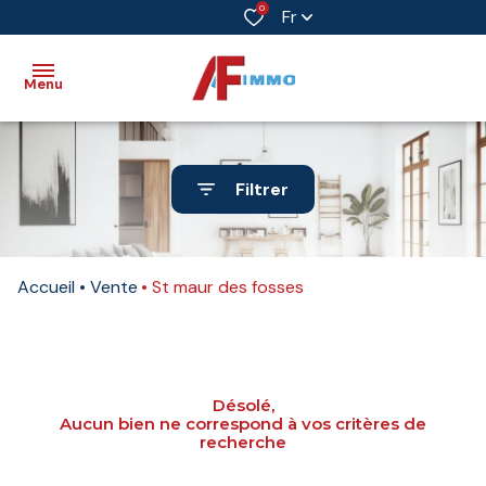
0
Fr
Menu
Accueil
Filtrer
Vente
Immobilier
Accueil
Vente
St maur des fosses
professionnel
Biens
vendus
Désolé,
Immobilier
Aucun bien ne correspond à vos critères de
neuf
recherche
Estimation