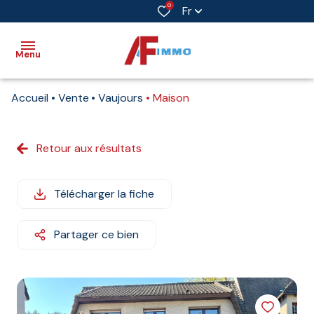
0
Fr
Menu
Accueil
Vente
Vaujours
Maison
Accueil
Vente
Retour aux résultats
Immobilier
professionnel
Télécharger la fiche
Biens
vendus
Partager ce bien
Immobilier
neuf
Estimation