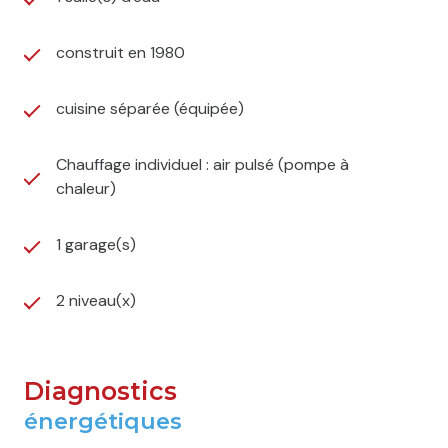
profiterez d’un cadre de vie familial à deux pas des
écoles (de la maternelle au lycée, y compris l’école
privée Fénelon), des commerces, et du
parc de la
construit en 1980
Poudrerie
, véritable havre de verdure.
Côté transports, la gare du
Vert-Galant (RER B)
est
cuisine séparée (équipée)
accessible en 5 minutes en voiture. Une ligne de bus à
proximité permet également de rejoindre la gare en
Chauffage individuel : air pulsé (pompe à
une dizaine de minutes.
chaleur)
Maison modulable selon vos besoins, avec un fort
potentiel d’aménagement. Une visite s’impose
pour en saisir toute la valeur.
1 garage(s)
Contactez-nous dès maintenant pour organiser
une visite !
2 niveau(x)
Les informations sur les risques auxquels ce bien est
exposé sont disponibles sur le site
Géorisques
Diagnostics
énergétiques