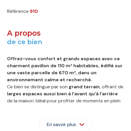
Référence
910
A propos
de ce bien
Offrez-vous confort et grands espaces avec ce
charmant pavillon de 110 m² habitables, édifié sur
une vaste parcelle de 670 m², dans un
environnement calme et recherché.
Ce bien se distingue par son
grand terrain
, offrant de
larges espaces aussi bien à l’avant qu’à l’arrière
de la maison. Idéal pour profiter de moments en plein
air, créer des aménagements paysagers, ou encore
imaginer une extension selon vos envies.
Au rez-de-chaussée, vous découvrirez une entrée
En savoir plus
avec cuisine aménagée ouverte (pouvant être