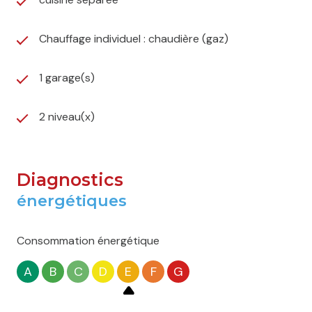
Les informations sur les risques auxquels ce bien est
exposé sont disponibles sur le site
Géorisques
Chauffage individuel : chaudière (gaz)
1 garage(s)
2 niveau(x)
Diagnostics
énergétiques
Consommation énergétique
A
B
C
D
E
F
G