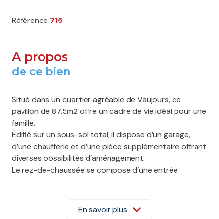
Référence
715
A propos
de ce bien
Situé dans un quartier agréable de Vaujours, ce
pavillon de 87.5m2 offre un cadre de vie idéal pour une
famille.
Édifié sur un sous-sol total, il dispose d’un garage,
d’une chaufferie et d’une pièce supplémentaire offrant
diverses possibilités d’aménagement.
Le rez-de-chaussée se compose d’une entrée
desservant un salon lumineux, une cuisine séparée,
une salle d’eau et un WC indépendant. À l’étage,
quatre chambres permettent d’accueillir
En savoir plus
confortablement toute la famille.¨Possibilité de créer