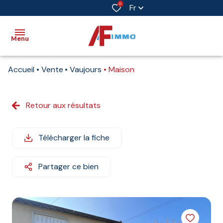
0
Fr
Menu
Accueil
Vente
Vaujours
Maison
Accueil
Vente
Retour aux résultats
Immobilier
professionnel
Télécharger la fiche
Biens
vendus
Partager ce bien
Immobilier
neuf
Estimation