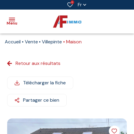
0
Fr
Menu
Accueil
Vente
Villepinte
Maison
Accueil
Vente
Retour aux résultats
Immobilier
professionnel
Télécharger la fiche
Biens
vendus
Partager ce bien
Immobilier
neuf
Estimation