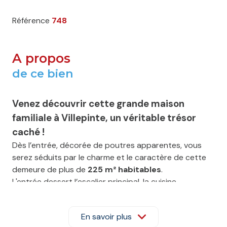
Référence
748
A propos
de ce bien
Venez découvrir cette grande maison
familiale à Villepinte, un véritable trésor
caché !
Dès l’entrée, décorée de poutres apparentes, vous
serez séduits par le charme et le caractère de cette
demeure de plus de
225 m² habitables
.
L'entrée dessert l’escalier principal, la cuisine
aménagée ainsi qu’une magnifique
arche en pierre
menant au
sublime séjour de 74 m²
, véritable cœur
En savoir plus
de la maison. Ce vaste espace de vie invite aux