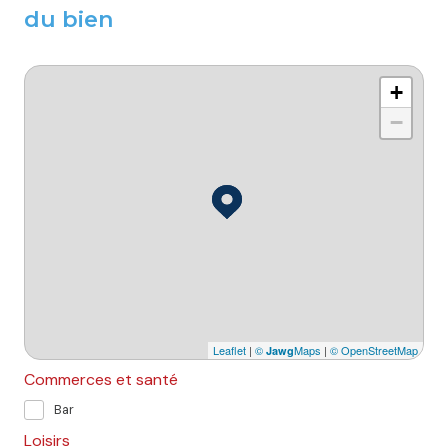
du bien
+
−
Leaflet
|
©
Maps
|
© OpenStreetMap
Jawg
Commerces et santé
Bar
Loisirs