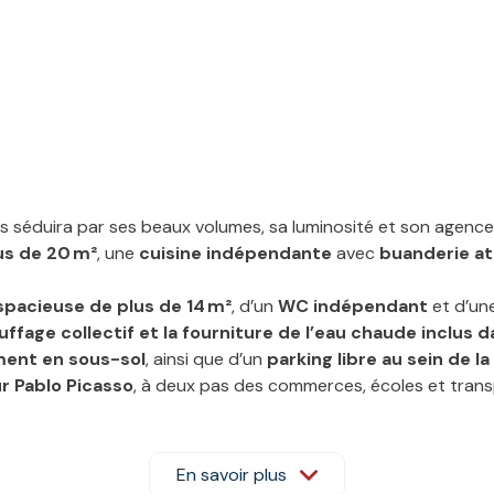
 séduira par ses beaux volumes, sa luminosité et son agence
us de 20 m²
, une
cuisine indépendante
avec
buanderie a
spacieuse de plus de 14 m²
, d’un
WC indépendant
et d’un
ffage collectif et la fourniture de l’eau chaude inclus 
ment en sous-sol
, ainsi que d’un
parking libre au sein de l
r Pablo Picasso
, à deux pas des commerces, écoles et transpor
s et lycées du secteur font de cet emplacement un choix judicie
xpositions, cet appartement est idéal pour une famille ou un 
En savoir plus
posé sont disponibles sur le site
Géorisques