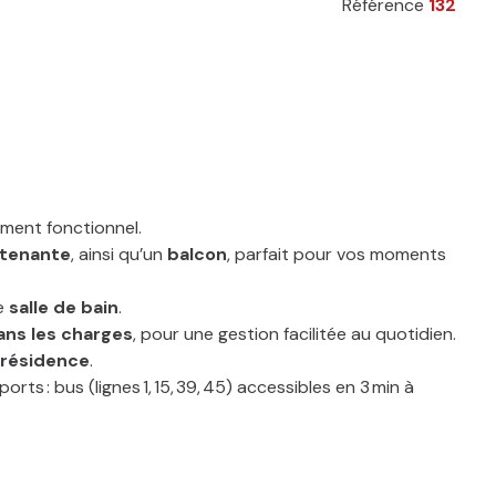
Référence
132
ment fonctionnel.
ttenante
, ainsi qu’un
balcon
, parfait pour vos moments
e
salle de bain
.
dans les charges
, pour une gestion facilitée au quotidien.
a résidence
.
ts : bus (lignes 1, 15, 39, 45) accessibles en 3 min à
ux pour les familles
premier achat.