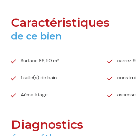
Caractéristiques
de ce bien
Surface 86,50 m²
carrez 9
1 salle(s) de bain
construi
4ème étage
ascense
Diagnostics