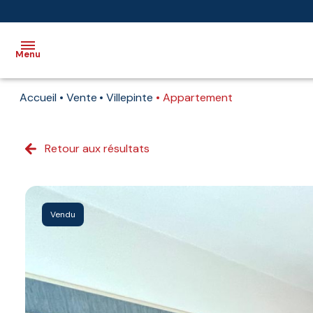
Menu
Accueil
Vente
Villepinte
Appartement
Accueil
Vente
Retour aux résultats
Immobilier
professionnel
Biens
Vendu
vendus
Immobilier
neuf
Estimation