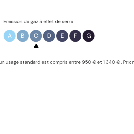
Emission de gaz à effet de serre
A
B
C
D
E
F
G
n usage standard est compris entre 950 € et 1 340 € . Prix 