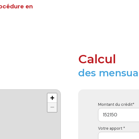
rocédure en
Calcul
des mensual
+
Montant du crédit*
−
Votre apport *