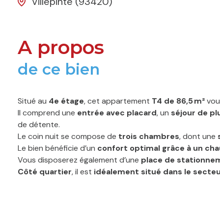
Villepinte (93420)
A propos
de ce bien
Situé au
4e étage
, cet appartement
T4 de 86,5 m²
vous
Il comprend une
entrée avec placard
, un
séjour de pl
de détente.
Le coin nuit se compose de
trois chambres
, dont une
Le bien bénéficie d’un
confort optimal grâce à un chau
Vous disposerez également d’une
place de stationne
Côté quartier
, il est
idéalement situé dans le secteu
pied, RER B via la gare de Villepinte à proximité, collège
Proche des axes routiers (A1, A3, A104) et du Parc des E
Les informations sur les risques auxquels ce bien est ex