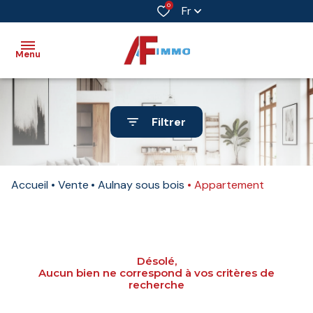
0
Fr
Menu
Accueil
Filtrer
Vente
Immobilier
Accueil
Vente
Aulnay sous bois
Appartement
professionnel
Biens
vendus
Désolé,
Immobilier
Aucun bien ne correspond à vos critères de
neuf
recherche
Estimation