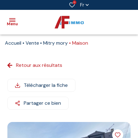
0
Fr
Menu
Accueil
Vente
Mitry mory
Maison
Accueil
Vente
Retour aux résultats
Immobilier
professionnel
Télécharger la fiche
Biens
vendus
Partager ce bien
Immobilier
neuf
Estimation