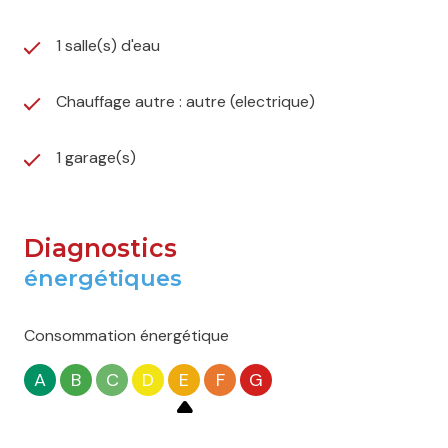
1 salle(s) d'eau
Chauffage autre : autre (electrique)
1 garage(s)
Diagnostics
énergétiques
Consommation énergétique
A
B
C
D
E
F
G