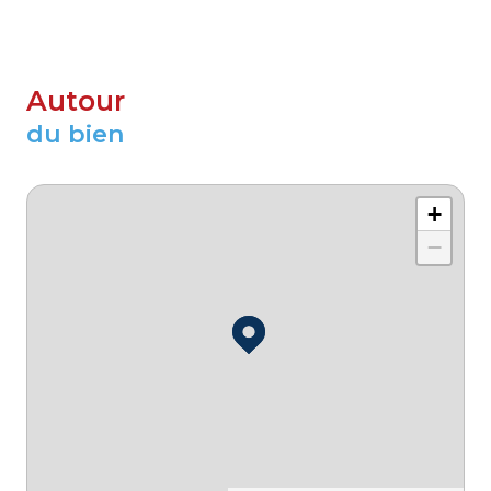
Autour
du bien
+
−