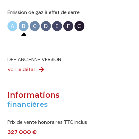
Emission de gaz à effet de serre
A
B
C
D
E
F
G
DPE ANCIENNE VERSION
Voir le détail
Informations
financières
Prix de vente honoraires TTC inclus
327 000 €