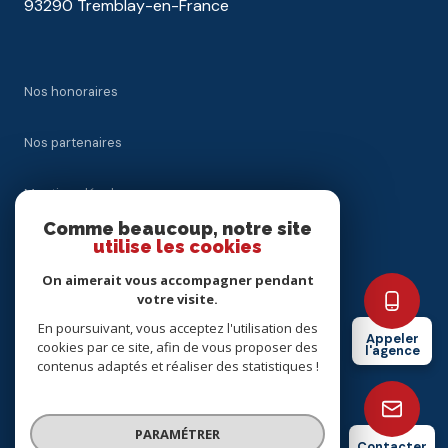
93290 Tremblay-en-France
Nos honoraires
Nos partenaires
Mentions légales
Comme beaucoup, notre site
utilise les cookies
Admin
On aimerait vous accompagner pendant
Politique RGPD
votre visite.
En poursuivant, vous acceptez l'utilisation des
Appeler
cookies par ce site, afin de vous proposer des
Cookies
l'agence
contenus adaptés et réaliser des statistiques !
© 2026 | Tous droits réservés
PARAMÉTRER
Contacter