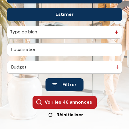
De l'immo pro
L'agence
Estimer
à l'année
Contact
De l'immo pro
Type de bien
Budget
Filtrer
Voir les
46
annonces
Réinitialiser