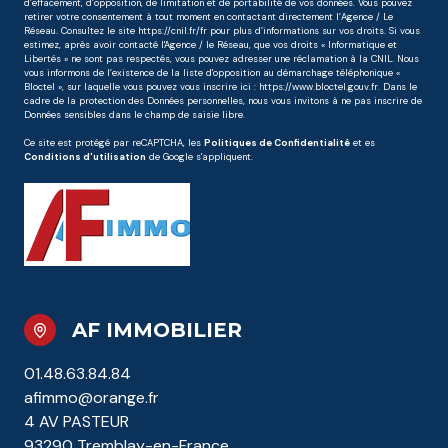
d’effacement, d’opposition, de limitation et de portabilité de vos données. Vous pouvez
retirer votre consentement à tout moment en contactant directement l’Agence / Le
Réseau. Consultez le site
https://cnil.fr/fr
pour plus d’informations sur vos droits. Si vous
estimez, après avoir contacté l'Agence / le Réseau, que vos droits « Informatique et
Libertés » ne sont pas respectés, vous pouvez adresser une réclamation à la CNIL. Nous
vous informons de l’existence de la liste d'opposition au démarchage téléphonique «
Bloctel », sur laquelle vous pouvez vous inscrire ici :
https://www.bloctel.gouv.fr
. Dans le
cadre de la protection des Données personnelles, nous vous invitons à ne pas inscrire de
Données sensibles dans le champ de saisie libre.
Ce site est protégé par reCAPTCHA, les
Politiques de Confidentialité
et es
Conditions d'utilisation
de Google s'appliquent.
AF IMMOBILIER
01.48.63.84.84
afimmo@orange.fr
4 AV PASTEUR
93290 Tremblay-en-France