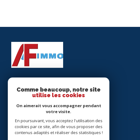
AF IMMOBILIER
Comme beaucoup, notre site
utilise les cookies
01.48.63.84.84
On aimerait vous accompagner pendant
afimmo@orange.fr
votre visite.
4 AV PASTEUR
En poursuivant, vous acceptez l'utilisation des
93290 Tremblay-en-France
cookies par ce site, afin de vous proposer des
contenus adaptés et réaliser des statistiques !