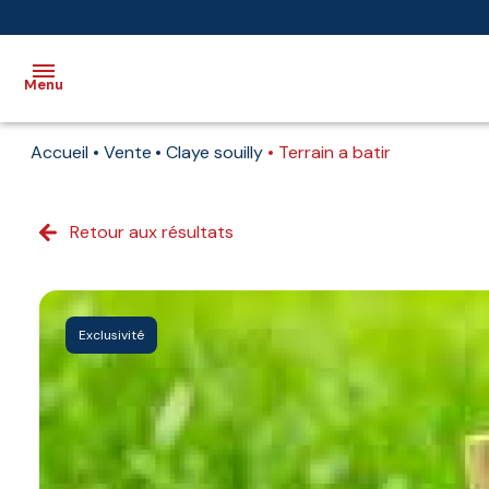
Menu
Accueil
Vente
Claye souilly
Terrain a batir
Accueil
Vente
Retour aux résultats
Immobilier
professionnel
Biens
Exclusivité
vendus
Immobilier
neuf
Estimation