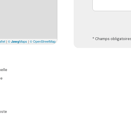
* Champs obligatoire
flet
|
©
Maps
|
© OpenStreetMap
Jawg
elle
re
oste