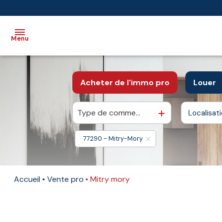
Menu
Accueil
Acheter
de l'immo pro
Louer
Vente
Type de commerce
Localisat
De l'ancien
à l'
Immobilier
De l'immo pro
De l
professionnel
77290 - Mitry-Mory
Biens
vendus
Accueil
Vente pro
Mitry mory
Immobilier
neuf
Estimation