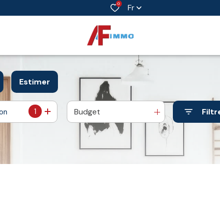
0
Fr
Estimer
1
Budget
Filtr
ion
année
'immo pro