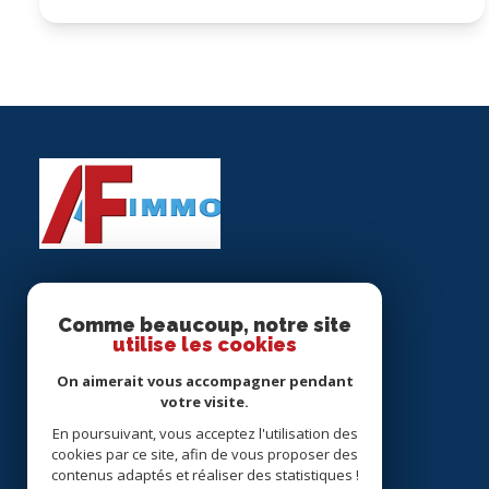
AF IMMOBILIER
Comme beaucoup, notre site
utilise les cookies
01.48.63.84.84
On aimerait vous accompagner pendant
afimmo@orange.fr
votre visite.
4 AV PASTEUR
En poursuivant, vous acceptez l'utilisation des
93290 Tremblay-en-France
cookies par ce site, afin de vous proposer des
contenus adaptés et réaliser des statistiques !