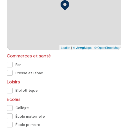
Leaflet
|
©
Maps
|
© OpenStreetMap
Jawg
Commerces et santé
Bar
Presse et Tabac
Loisirs
Bibliothèque
Ecoles
Collège
École maternelle
École primaire