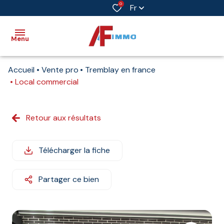
0
Fr
Menu
Accueil
Vente pro
Tremblay en france
Accueil
Local commercial
Vente
Retour aux résultats
Immobilier
professionnel
Télécharger la fiche
Biens
vendus
Partager ce bien
Immobilier
neuf
Estimation