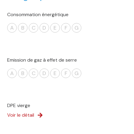
Consommation énergétique
A
B
C
D
E
F
G
Emission de gaz à effet de serre
A
B
C
D
E
F
G
DPE vierge
Voir le détail